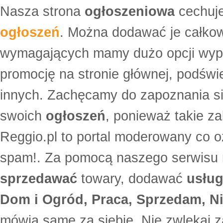
Nasza strona
ogłoszeniowa
cechuje
ogłoszeń
. Można dodawać je całko
wymagających mamy dużo opcji wyp
promocję na stronie głównej, podświe
innych. Zachęcamy do zapoznania si
swoich
ogłoszeń
, ponieważ takie za
Reggio.pl to portal moderowany co oz
spam!. Za pomocą naszego serwis
sprzedawać
towary, dodawać
usług
Dom i Ogród, Praca, Sprzedam, Ni
mówią same za siebie. Nie zwlekaj z