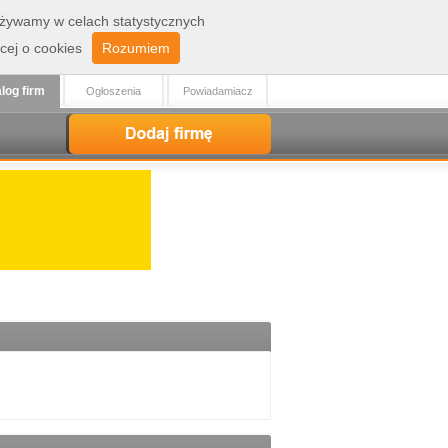
 używamy w celach statystycznych
Zaloguj
Rejestracja
cej o cookies
Rozumiem
log firm
Ogłoszenia
Powiadamiacz