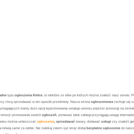
kalne
typu
ogłoszenia Kielce
, to niektóre ze słów po których można znaleźć nasz serwis. P
którzy chcą sprzedawać w ten sposób przedmioty. Nasza strona
ogłoszeniowa
cechuje się s
j wymagających mamy dużo opcji wypromowania swojego anonsu poprzez promocję na stronie g
romocji i promowania swoich
ogłoszeń
, ponieważ takie zabiegi przyciągają uwagę internató
serwisu można umieszczać
ogłoszenia
, sprzedawać
towary, dodawać
usługi
czy znaleźć
pr
a
mówią same za siebie. Nie zwlekaj zatem i już teraz dodaj
bezpłatne ogłoszenie
do nasze