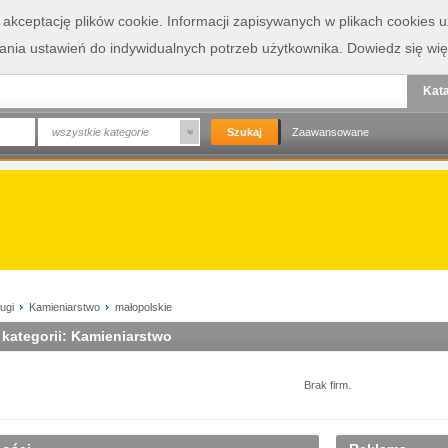
a akceptację plików cookie. Informacji zapisywanych w plikach cookies
wania ustawień do indywidualnych potrzeb użytkownika.
Dowiedz się wię
Kata
wszystkie kategorie
Zaawansowane
ugi
Kamieniarstwo
małopolskie
 kategorii: Kamieniarstwo
Brak firm.