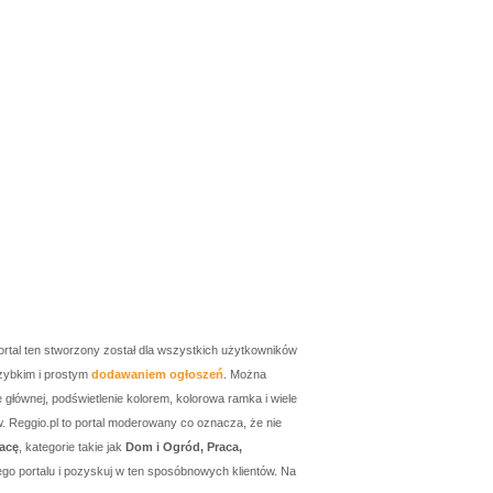
ortal ten stworzony został dla wszystkich użytkowników
zybkim i prostym
dodawaniem ogłoszeń
. Można
łównej, podświetlenie kolorem, kolorowa ramka i wiele
w. Reggio.pl to portal moderowany co oznacza, że nie
acę
, kategorie takie jak
Dom i Ogród, Praca,
go portalu i pozyskuj w ten sposóbnowych klientów. Na