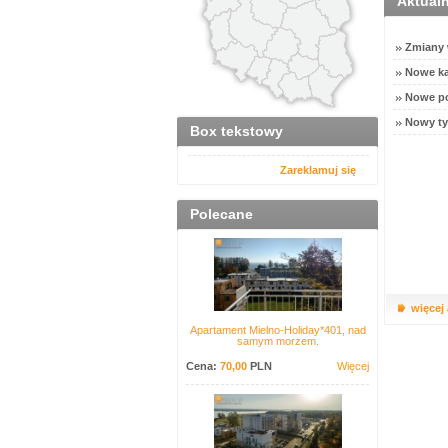
Aktual
Zmiany w
Nowe ka
Nowe po
Nowy ty
Box tekstowy
Zareklamuj się
Polecane
więcej
Apartament Mielno-Holiday*401, nad
samym morzem.
Cena:
70,00
PLN
Więcej