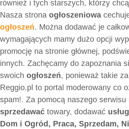
również i tych starszych, którzy ch
Nasza strona
ogłoszeniowa
cechuje
ogłoszeń
. Można dodawać je całko
wymagających mamy dużo opcji wyp
promocję na stronie głównej, podświe
innych. Zachęcamy do zapoznania si
swoich
ogłoszeń
, ponieważ takie za
Reggio.pl to portal moderowany co oz
spam!. Za pomocą naszego serwis
sprzedawać
towary, dodawać
usług
Dom i Ogród, Praca, Sprzedam, Ni