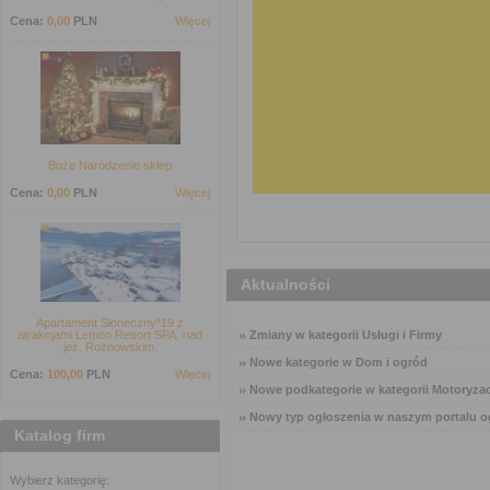
Cena:
0,00
PLN
Więcej
Boże Narodzenie sklep
Cena:
0,00
PLN
Więcej
Aktualności
Apartament Słoneczny*19 z
atrakcjami Lemon Resort SPA, nad
Zmiany w kategorii Usługi i Firmy
jez. Rożnowskim.
Nowe kategorie w Dom i ogród
Cena:
100,00
PLN
Więcej
Nowe podkategorie w kategorii Motoryzac
Nowy typ ogłoszenia w naszym portalu o
Katalog firm
Wybierz kategorię: