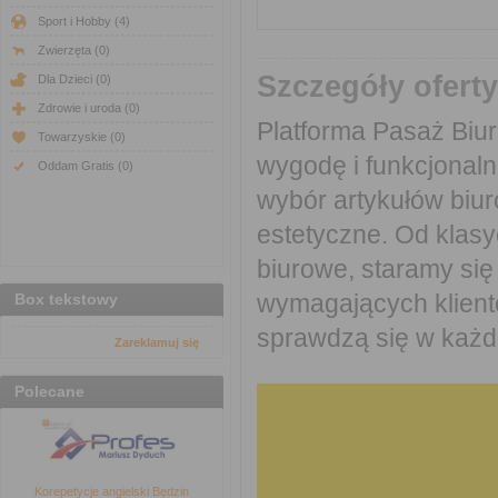
Sport i Hobby
(4)
Zwierzęta
(0)
Szczegóły oferty
Dla Dzieci
(0)
Zdrowie i uroda
(0)
Platforma Pasaż Biur
Towarzyskie
(0)
wygodę i funkcjonaln
Oddam Gratis
(0)
wybór artykułów biuro
estetyczne. Od klas
biurowe, staramy się
wymagających klientó
Box tekstowy
sprawdzą się w każde
Zareklamuj się
Polecane
Korepetycje angielski Będzin