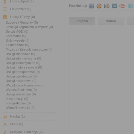
Dom i Ogród
(1)
Podziel się:
Elektronika
(0)
Usługi i Firmy
(0)
Zdjęcia
Wideo
Budowa i Remonty (0)
Obsługa i ogranizacja imprez (0)
Serwis AGD (0)
Sprzątanie (0)
Ślub i wesele (0)
Tłumaczenia (0)
Muzycy i Zespoły muzyczne (0)
Usługi finansowe (0)
Usługi informatyczne (0)
Usługi kosmetyczne (0)
Usługi motoryzacyjne (0)
Usługi transportowe (0)
Usługi ogrodnicze (0)
Usługi reklamowe (0)
Współpraca biznesowa (0)
Wyposażenie firm (0)
Usługi zdrowotne (0)
Inne usługi (0)
Fotograficzne (0)
Wideofilmowanie (0)
Nauka
(1)
Moda
(0)
Muzyka i Edukacja
(2)