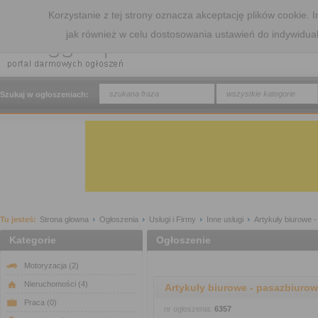
Korzystanie z tej strony oznacza akceptację plików cookie.
jak również w celu dostosowania ustawień do indywidua
wszystkie kategorie
Szukaj w ogłoszeniach:
Tu jesteś:
Strona głowna
Ogłoszenia
Usługi i Firmy
Inne usługi
Artykuły biurowe -
Kategorie
Ogłoszenie
Motoryzacja
(2)
Nieruchomości
(4)
Artykuły biurowe - pasazbiurow
Praca
(0)
nr ogłoszenia:
6357