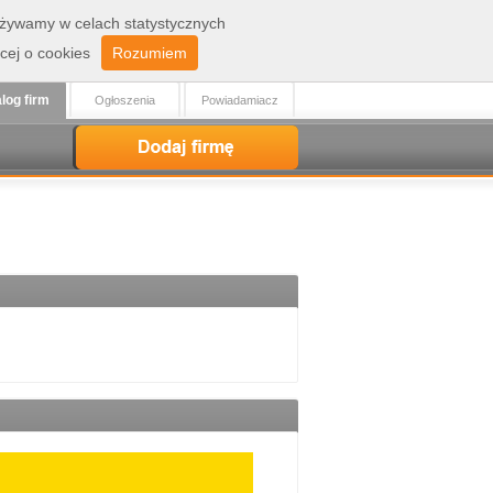
 używamy w celach statystycznych
Zaloguj
Rejestracja
cej o cookies
Rozumiem
log firm
Ogłoszenia
Powiadamiacz