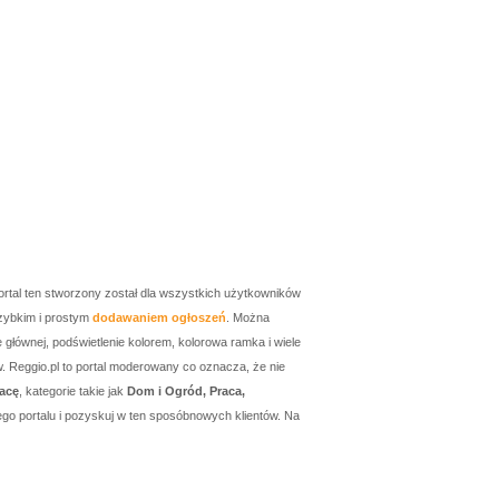
ortal ten stworzony został dla wszystkich użytkowników
zybkim i prostym
dodawaniem ogłoszeń
. Można
łównej, podświetlenie kolorem, kolorowa ramka i wiele
w. Reggio.pl to portal moderowany co oznacza, że nie
acę
, kategorie takie jak
Dom i Ogród, Praca,
go portalu i pozyskuj w ten sposóbnowych klientów. Na