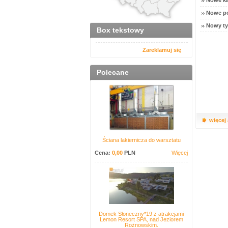
Nowe ka
Nowe po
Nowy ty
Box tekstowy
Zareklamuj się
Polecane
więcej
Ściana lakiernicza do warsztatu
Cena:
0,00
PLN
Więcej
Domek Słoneczny*19 z atrakcjami
Lemon Resort SPA, nad Jeziorem
Rożnowskim.