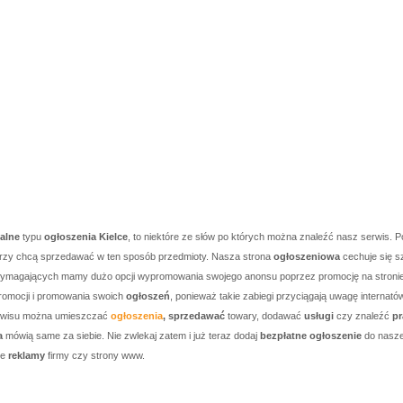
kalne
typu
ogłoszenia Kielce
, to niektóre ze słów po których można znaleźć nasz serwis. P
którzy chcą sprzedawać w ten sposób przedmioty. Nasza strona
ogłoszeniowa
cechuje się s
j wymagających mamy dużo opcji wypromowania swojego anonsu poprzez promocję na stronie g
romocji i promowania swoich
ogłoszeń
, ponieważ takie zabiegi przyciągają uwagę internató
serwisu można umieszczać
ogłoszenia
, sprzedawać
towary, dodawać
usługi
czy znaleźć
pr
a
mówią same za siebie. Nie zwlekaj zatem i już teraz dodaj
bezpłatne ogłoszenie
do nasze
je
reklamy
firmy czy strony www.