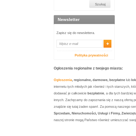
Newsletter
Zapisz się do newslettera.
Polityka prywatności
Ogłoszenia regionalne z twojego miasta:
Ogłoszenia
, regionalne, darmowe, bezpłatne
lub
lo
internetu tych młodych jak również i tych starszych, 
dodawać je całkowicie
bezpłatnie
, a dla tych bardzie
innych. Zachęcamy do zapoznania się z naszą ofertą p
znajdzie się tutaj żaden spam!. Za pomocą naszego 
Sprzedam, Nieruchomości, Usługi i Firmy, Zwierzęt
naszej stronie mogą Państwo również umieszczać swo