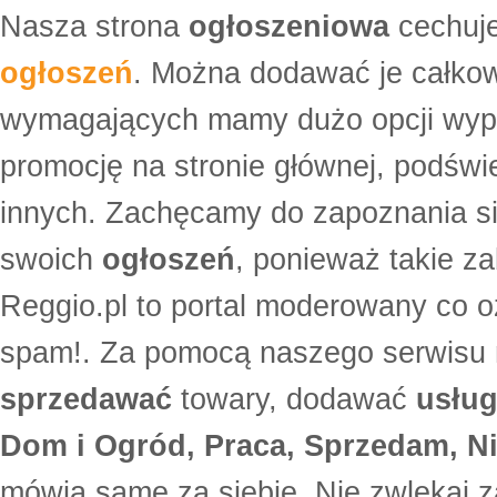
Nasza strona
ogłoszeniowa
cechuje
ogłoszeń
. Można dodawać je całko
wymagających mamy dużo opcji wyp
promocję na stronie głównej, podświe
innych. Zachęcamy do zapoznania si
swoich
ogłoszeń
, ponieważ takie za
Reggio.pl to portal moderowany co oz
spam!. Za pomocą naszego serwis
sprzedawać
towary, dodawać
usług
Dom i Ogród, Praca, Sprzedam, Ni
mówią same za siebie. Nie zwlekaj z