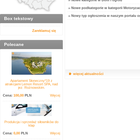
Nowe kategorie w Dom i ogród
Nowe podkategorie w kategorii Motoryzac
Nowy typ ogłoszenia w naszym portalu o
Box tekstowy
Zareklamuj się
Polecane
więcej aktualności
Apartament Słoneczny*19 z
atrakcjami Lemon Resort SPA, nad
jez. Rożnowskim.
Cena:
100,00
PLN
Więcej
Produkcja i sprzedaż siłowników do
klap
Cena:
0,00
PLN
Więcej