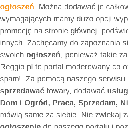
ogłoszeń
. Można dodawać je całko
wymagających mamy dużo opcji wyp
promocję na stronie głównej, podświe
innych. Zachęcamy do zapoznania si
swoich
ogłoszeń
, ponieważ takie za
Reggio.pl to portal moderowany co oz
spam!. Za pomocą naszego serwis
sprzedawać
towary, dodawać
usług
Dom i Ogród, Praca, Sprzedam, Ni
mówią same za siebie. Nie zwlekaj z
ogłoszenie
do naszego portalu i po