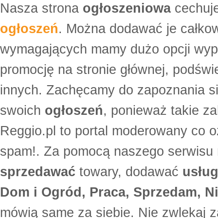
Nasza strona
ogłoszeniowa
cechuje
ogłoszeń
. Można dodawać je całko
wymagających mamy dużo opcji wyp
promocję na stronie głównej, podświe
innych. Zachęcamy do zapoznania si
swoich
ogłoszeń
, ponieważ takie za
Reggio.pl to portal moderowany co oz
spam!. Za pomocą naszego serwis
sprzedawać
towary, dodawać
usług
Dom i Ogród, Praca, Sprzedam, Ni
mówią same za siebie. Nie zwlekaj z