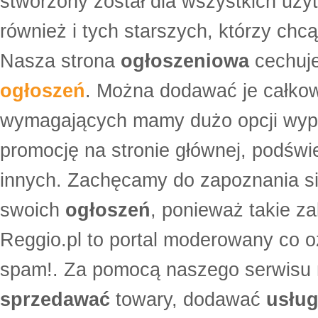
stworzony został dla wszystkich uży
również i tych starszych, którzy ch
Nasza strona
ogłoszeniowa
cechuje
ogłoszeń
. Można dodawać je całko
wymagających mamy dużo opcji wyp
promocję na stronie głównej, podświe
innych. Zachęcamy do zapoznania si
swoich
ogłoszeń
, ponieważ takie za
Reggio.pl to portal moderowany co oz
spam!. Za pomocą naszego serwis
sprzedawać
towary, dodawać
usług